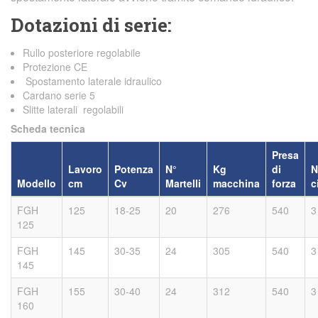
Dotazioni di serie:
Rullo posteriore regolabile
Protezione CE
Spostamento laterale idraulico
Cardano serie 5
Slitte laterali regolabili
Scheda tecnica
Presa
Lavoro
Potenza
N°
Kg
di
N
Modello
cm
Cv
Martelli
macchina
forza
c
FGH
125
18-25
20
276
540
3
125
FGH
145
30-35
24
305
540
3
145
FGH
155
30-40
24
312
540
3
160