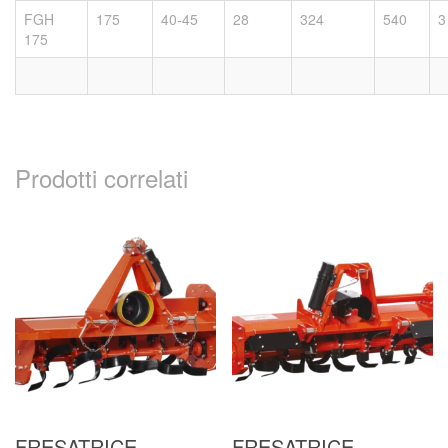
FGH
175
40-45
28
324
540
3
175
Prodotti correlati
FRESATRICE
FRESATRICE