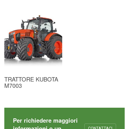
Valutato
4.50
su 5
TRATTORE KUBOTA
M7003
Per richiedere maggiori
informazioni o un
CONTATTACI