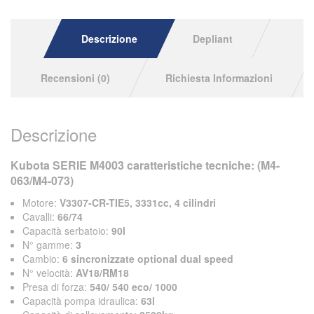
Descrizione
Depliant
Recensioni (0)
Richiesta Informazioni
Descrizione
Kubota SERIE M4003 caratteristiche tecniche: (M4-
063/M4-073)
Motore:
V3307-CR-TIE5, 3331cc, 4 cilindri
Cavalli:
66/74
Capacità serbatoio:
90
l
N° gamme:
3
Cambio:
6 sincronizzate optional dual speed
N° velocità:
AV18
/RM18
Presa di forza:
540/ 540 eco/ 1000
Capacità pompa idraulica:
63l