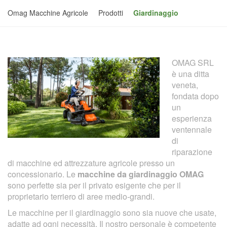
Omag Macchine Agricole
Prodotti
Giardinaggio
OMAG SRL
è una ditta
veneta,
fondata dopo
un
esperienza
ventennale
di
riparazione
di macchine ed attrezzature agricole presso un
concessionario. Le
macchine da giardinaggio OMAG
sono perfette sia per il privato esigente che per il
proprietario terriero di aree medio-grandi.
Le macchine per il giardinaggio sono sia nuove che usate,
adatte ad ogni necessità. Il nostro personale è competente