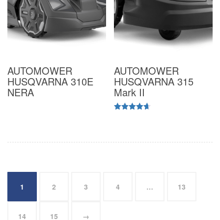
AUTOMOWER
AUTOMOWER
HUSQVARNA 310E
HUSQVARNA 315
NERA
Mark II
Valutato
4.60
su 5
1
2
3
4
…
13
14
15
→