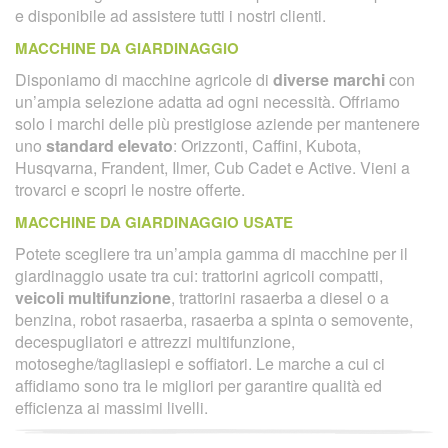
e disponibile ad assistere tutti i nostri clienti.
MACCHINE DA GIARDINAGGIO
Disponiamo di macchine agricole di
diverse marchi
con
un’ampia selezione adatta ad ogni necessità. Offriamo
solo i marchi delle più prestigiose aziende per mantenere
uno
standard elevato
: Orizzonti, Caffini, Kubota,
Husqvarna, Frandent, Ilmer, Cub Cadet e Active. Vieni a
trovarci e scopri le nostre offerte.
MACCHINE DA GIARDINAGGIO USATE
Potete scegliere tra un’ampia gamma di macchine per il
giardinaggio usate tra cui: trattorini agricoli compatti,
veicoli multifunzione
, trattorini rasaerba a diesel o a
benzina, robot rasaerba, rasaerba a spinta o semovente,
decespugliatori e attrezzi multifunzione,
motoseghe/tagliasiepi e soffiatori. Le marche a cui ci
affidiamo sono tra le migliori per garantire qualità ed
efficienza ai massimi livelli.