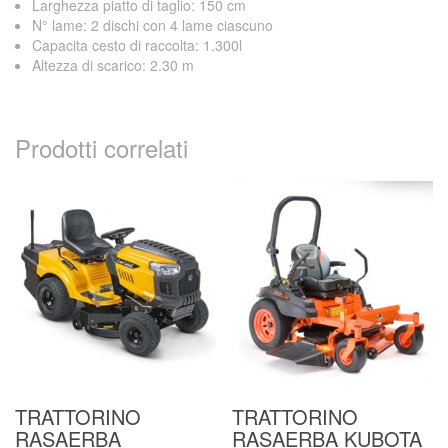
Larghezza piatto di taglio: 150 cm
N° lame: 2 dischi con 4 lame ciascuno
Capacita cesto di raccolta: 1.300l
Altezza di scarico: 2.30 m
Prodotti correlati
TRATTORINO
TRATTORINO
RASAERBA
RASAERBA KUBOTA