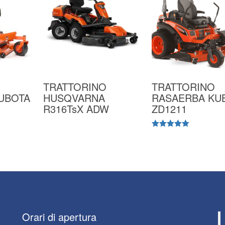
TRATTORINO
TRATTORINO
UBOTA
HUSQVARNA
RASAERBA KU
R316TsX ADW
ZD1211
Valutato
5.00
su 5
Orari
di apertura