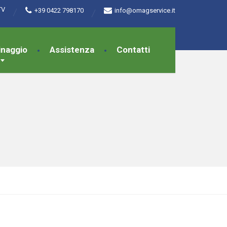
TV
+39 0422 798170
info@omagservice.it
inaggio
Assistenza
Contatti