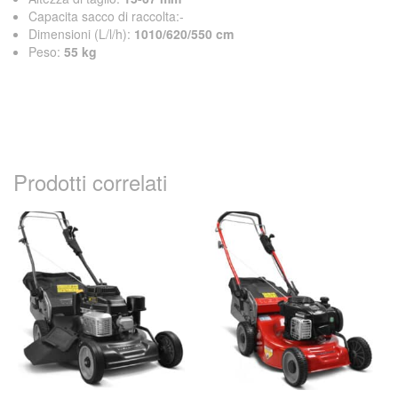
Capacita sacco di raccolta:-
Dimensioni (L/l/h):
1010/620/550 cm
Peso:
55
kg
Prodotti correlati