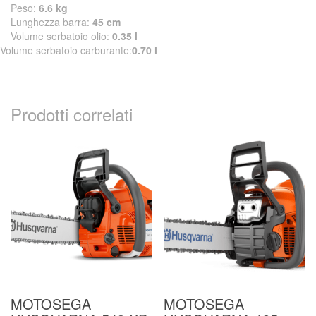
Peso:
6.6 kg
Lunghezza barra:
45 cm
Volume serbatoio olio:
0.35 l
Volume serbatoio carburante:
0.70 l
Prodotti correlati
MOTOSEGA
MOTOSEGA